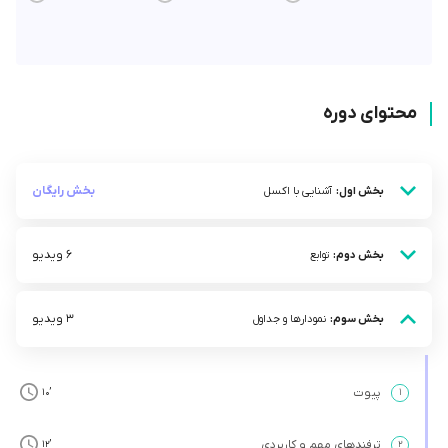
محتوای دوره
بخش رایگان
بخش اول:
آشنایی با اکسل
6 ویدیو
بخش دوم:
توابع
3 ویدیو
بخش سوم:
نمودار‌ها و جداول
پیوت
’10
۱
ترفندهای مهم و کاربردی
’12
۲