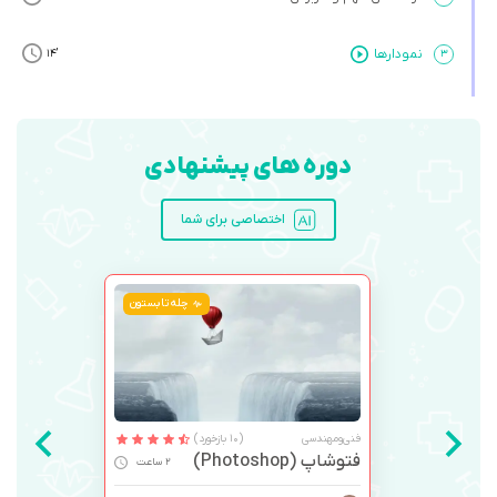
نمودارها
’14
۳
دوره های پیشنهادی
اختصاصی برای شما
چله تابستون
فنی‌ومهندسی
(10 بازخورد)
فتوشاپ (Photoshop)
2 ساعت