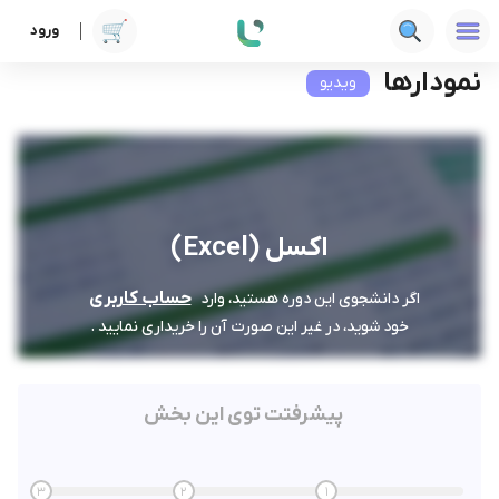
ورود
دوره ها
فنی‌ومهندسی
اکسل (Excel)
نمودارها
نمودارها
ویدیو
اکسل (Excel)
حساب کاربری
اگر دانشجوی این دوره هستید، وارد
خود شوید، در غیر این صورت آن را خریداری نمایید .
پیشرفتت توی این بخش
3
2
1