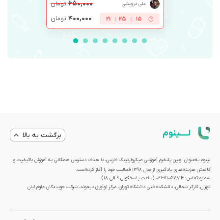
۶۵۰,۰۰۰
تومان
علی درویشی
۴۰۰,۰۰۰
تومان
21
:
25
:
15
لــــینوم
برگشت به بالا
لینوم به‌عنوان اولین پلتفرم آموزشی میکرولرنینگ فارسی، با هدف دسترسی همگانی به آموزش باکیفیت و
کاهش هزینه‌های یادگیری از سال 1398 فعالیت خود را آغاز کرده‌است.
شماره تماس: 71057814-021 (ساعت پاسخگویی ۹ الی ۱۸)
تهران، کارگر شمالی، دانشکده فنی دانشگاه تهران، مرکز نوآوری دیموند، شرکت جویندگان علوم لیان