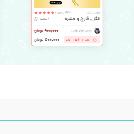
علوم پزشکی
(442 بازخورد)
انگل، قارچ و حشره
6 ساعت
۹۰۰,۰۰۰
تومان
شایان خوش‌ترکیب
۵۰۰,۰۰۰
تومان
08
:
56
:
08