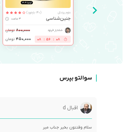
علوم پزشکی
(140 بازخورد)
جنین‌شناسی
3 ساعت
۸۰۰,۰۰۰
تومان
خشایار فرنود
۴۵۰,۰۰۰
تومان
08
:
56
:
08
سوالتو بپرس
اقبال d