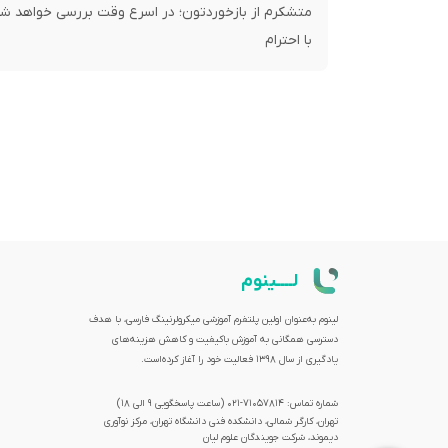
با احترام
لــــینوم
لینوم به‌عنوان اولین پلتفرم آموزشی میکرولرنینگ فارسی، با هدف
دسترسی همگانی به آموزش باکیفیت و کاهش هزینه‌های
یادگیری از سال 1398 فعالیت خود را آغاز کرده‌است.
شماره تماس: 71057814-021 (ساعت پاسخگویی ۹ الی ۱۸)
تهران، کارگر شمالی، دانشکده فنی دانشگاه تهران، مرکز نوآوری
دیموند، شرکت جویندگان علوم لیان