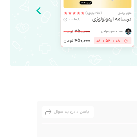
علوم پزشکی
(257 بازخورد)
درسنامه ایمونولوژی
8 ساعت
۷۵۰,۰۰۰
تومان
سید حسین سراجی
۴۵۰,۰۰۰
تومان
08
:
56
:
08
پاسخ دادن به سوال