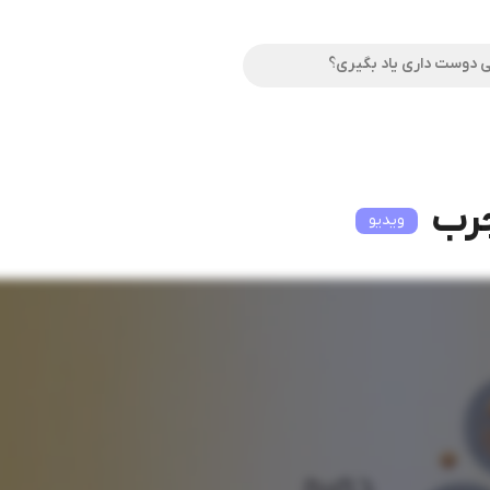
رب
ویدیو