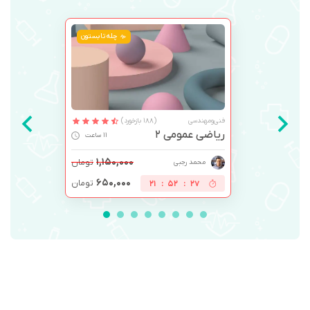
چله تابستون
فنی‌ومهندسی
(188 بازخورد)
ریاضی عمومی 2
11 ساعت
۱,۱۵۰,۰۰۰
تومان
محمد رجبی
۶۵۰,۰۰۰
تومان
21
:
52
:
27