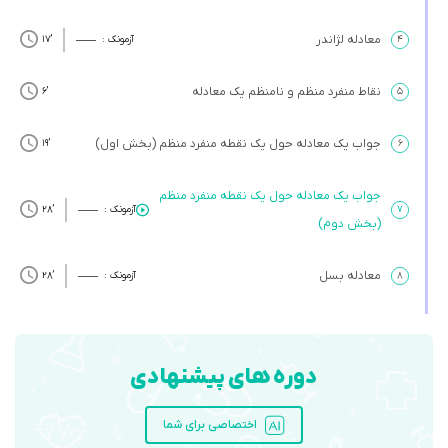
معادله لژاندر
۴
آزمونک :
’17
نقاط منفرد منظم و نامنظم یک معادله
’6
۵
جواب یک معادله حول یک نقطه منفرد منظم (بخش اول)
’19
۶
جواب یک معادله حول یک نقطه منفرد منظم
۷
آزمونک :
’28
(بخش دوم)
معادله بسل
۸
آزمونک :
’28
دوره های پیشنهادی
اختصاصی برای شما