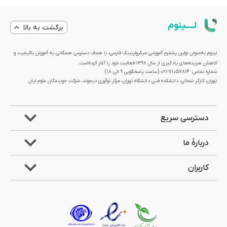
لــــینوم
برگشت به بالا
لینوم به‌عنوان اولین پلتفرم آموزشی میکرولرنینگ فارسی، با هدف دسترسی همگانی به آموزش باکیفیت و
کاهش هزینه‌های یادگیری از سال 1398 فعالیت خود را آغاز کرده‌است.
شماره تماس: 71057814-021 (ساعت پاسخگویی ۹ الی ۱۸)
تهران، کارگر شمالی، دانشکده فنی دانشگاه تهران، مرکز نوآوری دیموند، شرکت جویندگان علوم لیان
دسترسی سریع
دربارۀ ما
کاربران