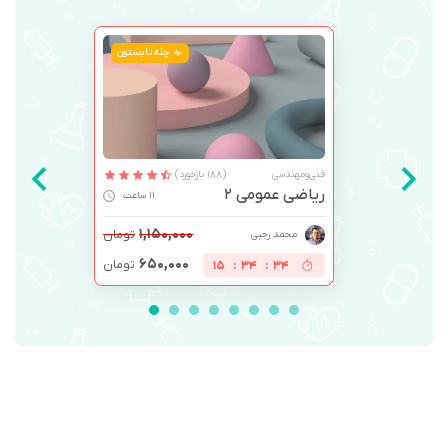
چله تابستون
فنی‌ومهندسی
(188 بازخورد)
ریاضی عمومی 2
11 ساعت
۱,۱۵۰,۰۰۰
تومان
محمد رجبی
۶۵۰,۰۰۰
تومان
15
:
34
:
33