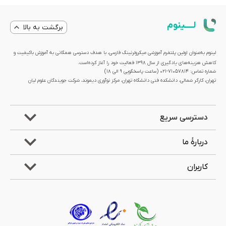
لــــینوم
برگشت به بالا
لینوم به‌عنوان اولین پلتفرم آموزشی میکرولرنینگ فارسی، با هدف دسترسی همگانی به آموزش باکیفیت و
کاهش هزینه‌های یادگیری از سال 1398 فعالیت خود را آغاز کرده‌است.
شماره تماس: 71057814-021 (ساعت پاسخگویی ۹ الی ۱۸)
تهران، کارگر شمالی، دانشکده فنی دانشگاه تهران، مرکز نوآوری دیموند، شرکت جویندگان علوم لیان
دسترسی سریع
دربارۀ ما
کاربران