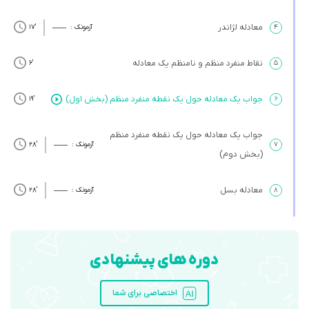
معادله لژاندر
۴
آزمونک :
’17
نقاط منفرد منظم و نامنظم یک معادله
’6
۵
جواب یک معادله حول یک نقطه منفرد منظم (بخش اول)
’19
۶
جواب یک معادله حول یک نقطه منفرد منظم
۷
آزمونک :
’28
(بخش دوم)
معادله بسل
۸
آزمونک :
’28
دوره های پیشنهادی
اختصاصی برای شما