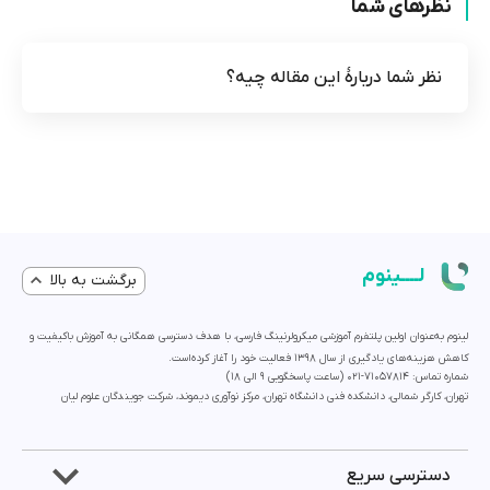
نظرهای شما
نظر شما دربارۀ این مقاله چیه؟
لــــینوم
برگشت به بالا
لینوم به‌عنوان اولین پلتفرم آموزشی میکرولرنینگ فارسی، با هدف دسترسی همگانی به آموزش باکیفیت و
کاهش هزینه‌های یادگیری از سال 1398 فعالیت خود را آغاز کرده‌است.
شماره تماس: 71057814-021 (ساعت پاسخگویی ۹ الی ۱۸)
تهران، کارگر شمالی، دانشکده فنی دانشگاه تهران، مرکز نوآوری دیموند، شرکت جویندگان علوم لیان
دسترسی سریع