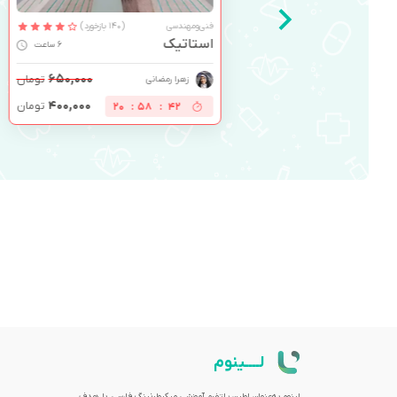
فنی‌ومهندسی
(140 بازخورد)
استاتیک
6 ساعت
۶۵۰,۰۰۰
تومان
زهرا رمضانی
۴۰۰,۰۰۰
تومان
20
:
58
:
41
لــــینوم
لینوم به‌عنوان اولین پلتفرم آموزشی میکرولرنینگ فارسی، با هدف