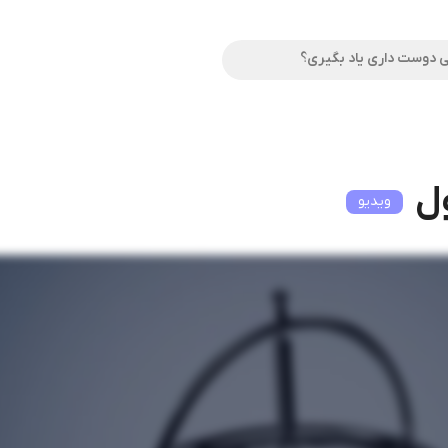
ل
ویدیو