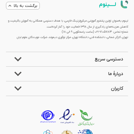
لــــینوم
برگشت به بالا
لینوم به‌عنوان اولین پلتفرم آموزشی میکرولرنینگ فارسی، با هدف دسترسی همگانی به آموزش باکیفیت و
کاهش هزینه‌های یادگیری از سال 1398 فعالیت خود را آغاز کرده‌است.
شماره تماس: 71057814-021 (ساعت پاسخگویی ۹ الی ۱۸)
تهران، کارگر شمالی، دانشکده فنی دانشگاه تهران، مرکز نوآوری دیموند، شرکت جویندگان علوم لیان
دسترسی سریع
دربارۀ ما
کاربران