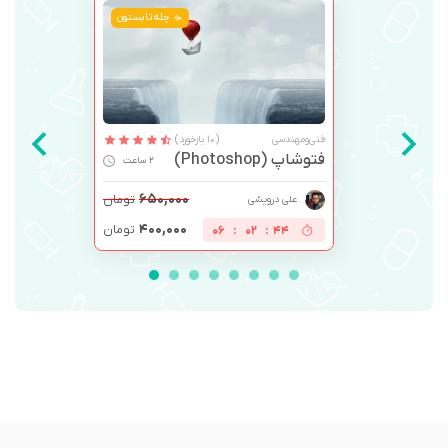
چله تابستون
فنی‌ومهندسی
(10 بازخورد)
فتوشاپ (Photoshop)
2 ساعت
۶۵۰,۰۰۰
تومان
علی درویشی
۴۰۰,۰۰۰
تومان
06
:
02
:
44