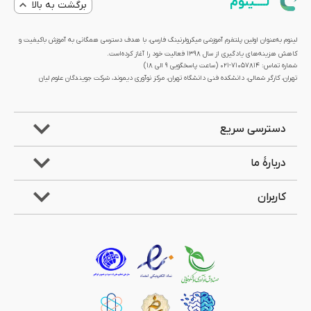
لــــینوم
برگشت به بالا
لینوم به‌عنوان اولین پلتفرم آموزشی میکرولرنینگ فارسی، با هدف دسترسی همگانی به آموزش باکیفیت و
کاهش هزینه‌های یادگیری از سال 1398 فعالیت خود را آغاز کرده‌است.
شماره تماس: 71057814-021 (ساعت پاسخگویی ۹ الی ۱۸)
تهران، کارگر شمالی، دانشکده فنی دانشگاه تهران، مرکز نوآوری دیموند، شرکت جویندگان علوم لیان
دسترسی سریع
دربارۀ ما
کاربران