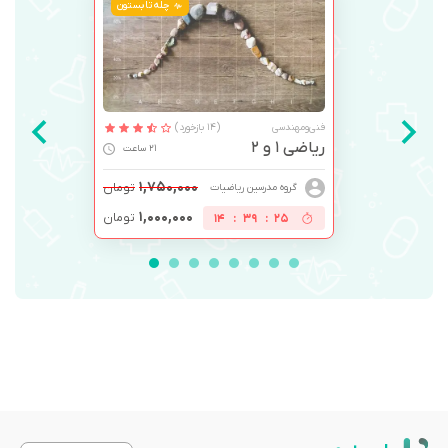
چله تابستون
فنی‌ومهندسی
(14 بازخورد)
ریاضی 1 و 2
21 ساعت
۱,۷۵۰,۰۰۰
تومان
گروه مدرسین ریاضیات
۱,۰۰۰,۰۰۰
تومان
14
:
39
:
24