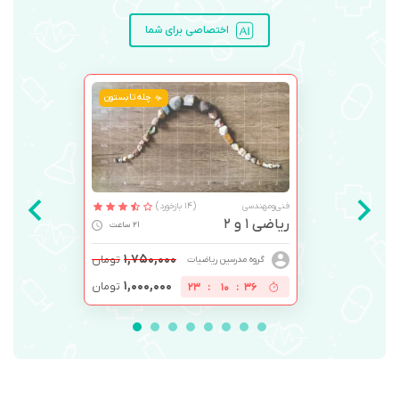
اختصاصی برای شما
چله تابستون
فنی‌ومهندسی
(14 بازخورد)
ریاضی 1 و 2
21 ساعت
۱,۷۵۰,۰۰۰
تومان
گروه مدرسین ریاضیات
۱,۰۰۰,۰۰۰
تومان
23
:
10
:
35