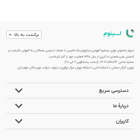
لــــینوم
برگشت به بالا
لینوم به‌عنوان اولین پلتفرم آموزشی میکرولرنینگ فارسی، با هدف دسترسی همگانی به آموزش باکیفیت و
کاهش هزینه‌های یادگیری از سال 1398 فعالیت خود را آغاز کرده‌است.
شماره تماس: 71057814-021 (ساعت پاسخگویی ۹ الی ۱۸)
تهران، کارگر شمالی، دانشکده فنی دانشگاه تهران، مرکز نوآوری دیموند، شرکت جویندگان علوم لیان
دسترسی سریع
دربارۀ ما
کاربران