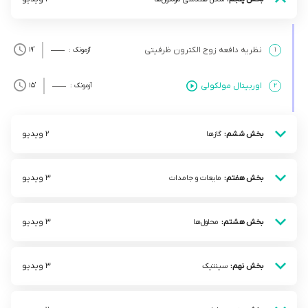
نظریه دافعه زوج الکترون ظرفیتی
۱
آزمونک :
’19
اوربیتال مولکولی
۲
آزمونک :
’15
2 ویدیو
بخش ششم:
گاز‌ها
3 ویدیو
بخش هفتم:
مایعات و جامدات
3 ویدیو
بخش هشتم:
محلول‌ها
3 ویدیو
بخش نهم:
سینتیک