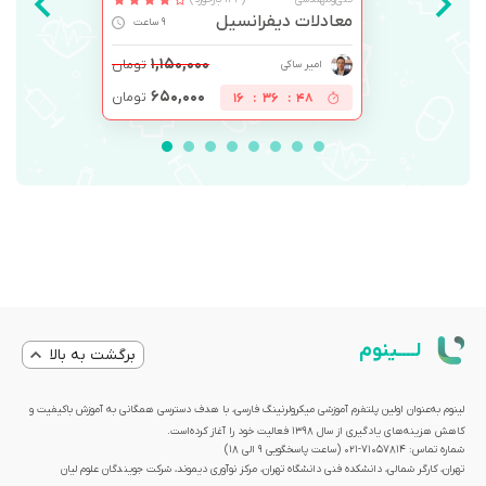
معادلات دیفرانسیل
9 ساعت
۱,۱۵۰,۰۰۰
تومان
امیر ساکی
۶۵۰,۰۰۰
تومان
16
:
36
:
48
لــــینوم
برگشت به بالا
لینوم به‌عنوان اولین پلتفرم آموزشی میکرولرنینگ فارسی، با هدف دسترسی همگانی به آموزش باکیفیت و
کاهش هزینه‌های یادگیری از سال 1398 فعالیت خود را آغاز کرده‌است.
شماره تماس: 71057814-021 (ساعت پاسخگویی ۹ الی ۱۸)
تهران، کارگر شمالی، دانشکده فنی دانشگاه تهران، مرکز نوآوری دیموند، شرکت جویندگان علوم لیان