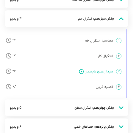
4 ویدیو
بخش سیزدهم:
انتگرال خم
محاسبه انتگرال خم
’14
۱
انتگرال کار
’14
۲
میدان‌های پایستار
’26
۳
قضیه گرین
’20
۴
5 ویدیو
بخش چهاردهم:
انتگرال سطح
6 ویدیو
بخش پانزدهم:
فضاهای خطی