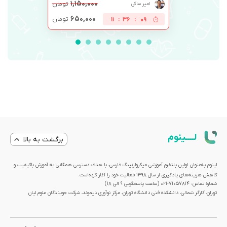
۱,۱۵۰,۰۰۰
تومان
امیر ساکی
۶۵۰,۰۰۰
تومان
11
:
36
:
08
لــــینوم
برگشت به بالا
لینوم به‌عنوان اولین پلتفرم آموزشی میکرولرنینگ فارسی، با هدف دسترسی همگانی به آموزش باکیفیت و
کاهش هزینه‌های یادگیری از سال 1398 فعالیت خود را آغاز کرده‌است.
شماره تماس: 71057814-021 (ساعت پاسخگویی ۹ الی ۱۸)
تهران، کارگر شمالی، دانشکده فنی دانشگاه تهران، مرکز نوآوری دیموند، شرکت جویندگان علوم لیان