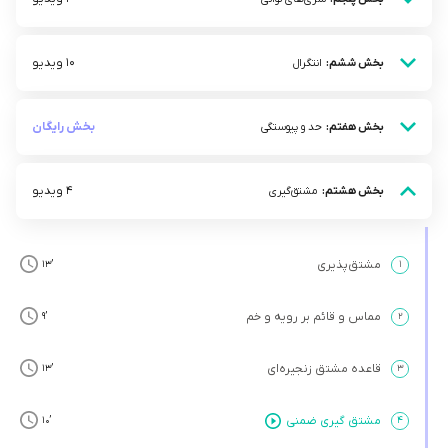
10 ویدیو
بخش ششم:
انتگرال
بخش رایگان
بخش هفتم:
حد و پیوستگی
4 ویدیو
بخش هشتم:
مشتق‌گیری
مشتق‌پذیری
’13
۱
مماس و قائم بر رویه و خم
’9
۲
قاعده مشتق زنجیره‌ای
’13
۳
مشتق گیری ضمنی
’10
۴