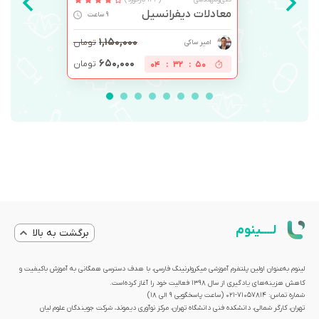
معادلات دیفرانسیل
9 ساعت
۱,۱۵۰,۰۰۰
تومان
امیر ساکی
۶۵۰,۰۰۰
تومان
04
:
32
:
49
لــــینوم
برگشت به بالا
لینوم به‌عنوان اولین پلتفرم آموزشی میکرولرنینگ فارسی، با هدف دسترسی همگانی به آموزش باکیفیت و
کاهش هزینه‌های یادگیری از سال 1398 فعالیت خود را آغاز کرده‌است.
شماره تماس: 71057814-021 (ساعت پاسخگویی ۹ الی ۱۸)
تهران، کارگر شمالی، دانشکده فنی دانشگاه تهران، مرکز نوآوری دیموند، شرکت جویندگان علوم لیان