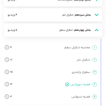
4 ویدیو
بخش سیزدهم:
انتگرال خم
5 ویدیو
بخش چهاردهم:
انتگرال سطح
محاسبه انتگرال سطح
’19
۱
انتگرال شار
’18
۲
سطوح پارامتری
’25
۳
قضیه دیورژانس
’14
۴
قضیه استوکس
’16
۵