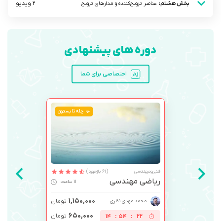
2 ویدیو
بخش هشتم:
عناصر تزویج‌کننده و مدارهای تزویج
دوره های پیشنهادی
اختصاصی برای شما
چله تابستون
فنی‌ومهندسی
(61 بازخورد)
ریاضی مهندسی
11 ساعت
۱,۱۵۰,۰۰۰
تومان
محمد مهدی نظری
۶۵۰,۰۰۰
تومان
14
:
54
:
22