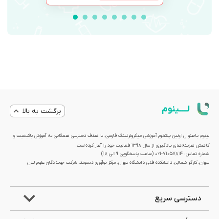
لــــینوم
برگشت به بالا
لینوم به‌عنوان اولین پلتفرم آموزشی میکرولرنینگ فارسی، با هدف دسترسی همگانی به آموزش باکیفیت و
کاهش هزینه‌های یادگیری از سال 1398 فعالیت خود را آغاز کرده‌است.
شماره تماس: 71057814-021 (ساعت پاسخگویی ۹ الی ۱۸)
تهران، کارگر شمالی، دانشکده فنی دانشگاه تهران، مرکز نوآوری دیموند، شرکت جویندگان علوم لیان
دسترسی سریع