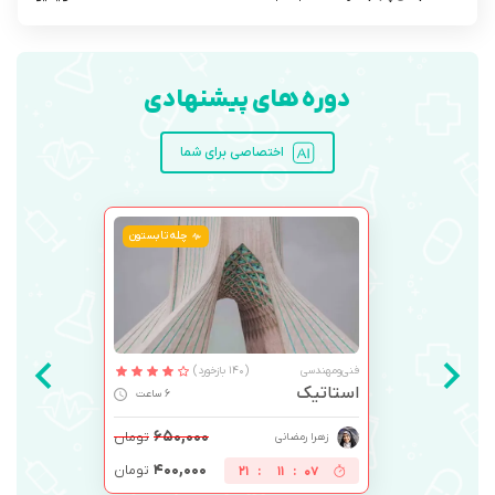
دوره های پیشنهادی
اختصاصی برای شما
چله تابستون
فنی‌ومهندسی
(140 بازخورد)
استاتیک
6 ساعت
۶۵۰,۰۰۰
تومان
زهرا رمضانی
۴۰۰,۰۰۰
تومان
21
:
11
:
07