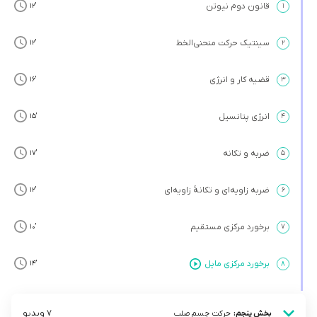
قانون دوم نیوتن
’12
۱
سینتیک حرکت منحنی‌الخط
’12
۲
قضیه کار و انرژی
’16
۳
انرژی پتانسیل
’15
۴
ضربه و تکانه
’17
۵
ضربه زاویه‌ای و تکانۀ زاویه‌ای
’12
۶
برخورد مرکزی مستقیم
’10
۷
برخورد مرکزی مایل
’14
۸
7 ویدیو
بخش پنجم:
حرکت جسم صلب