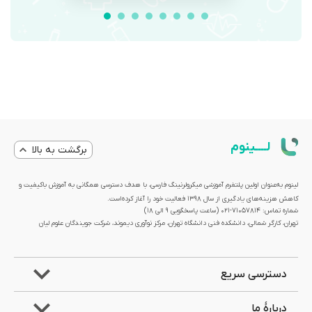
لــــینوم
برگشت به بالا
لینوم به‌عنوان اولین پلتفرم آموزشی میکرولرنینگ فارسی، با هدف دسترسی همگانی به آموزش باکیفیت و
کاهش هزینه‌های یادگیری از سال 1398 فعالیت خود را آغاز کرده‌است.
شماره تماس: 71057814-021 (ساعت پاسخگویی ۹ الی ۱۸)
تهران، کارگر شمالی، دانشکده فنی دانشگاه تهران، مرکز نوآوری دیموند، شرکت جویندگان علوم لیان
دسترسی سریع
دربارۀ ما