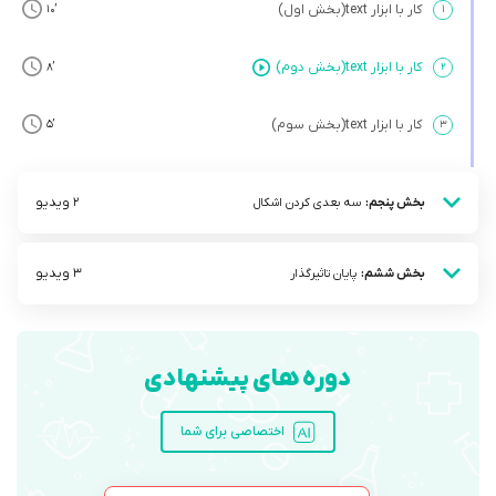
کار با ابزار text(بخش اول)
’10
۱
کار با ابزار text(بخش دوم)
’8
۲
کار با ابزار text(بخش سوم)
’5
۳
2 ویدیو
بخش پنجم:
سه بعدی کردن اشکال
3 ویدیو
بخش ششم:
پایان تاثیرگذار
دوره های پیشنهادی
اختصاصی برای شما