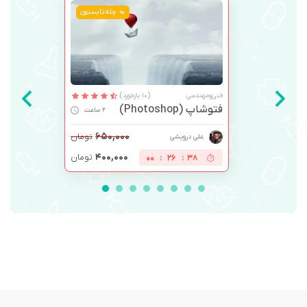
چله تابستون
فنی‌ومهندسی
(10 بازخورد)
فتوشاپ (Photoshop)
2 ساعت
۶۵۰,۰۰۰
تومان
علی درویشی
۴۰۰,۰۰۰
تومان
00
:
26
:
38