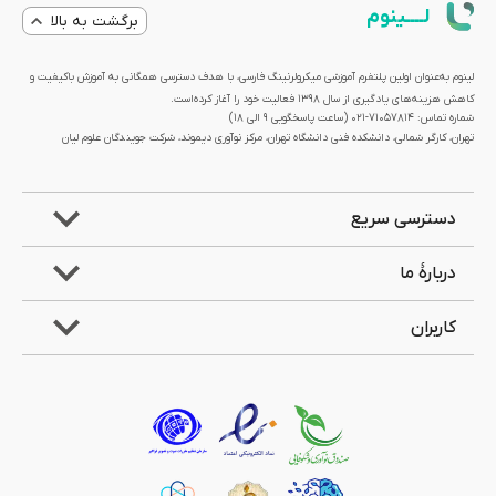
لــــینوم
برگشت به بالا
لینوم به‌عنوان اولین پلتفرم آموزشی میکرولرنینگ فارسی، با هدف دسترسی همگانی به آموزش باکیفیت و
کاهش هزینه‌های یادگیری از سال 1398 فعالیت خود را آغاز کرده‌است.
شماره تماس: 71057814-021 (ساعت پاسخگویی ۹ الی ۱۸)
تهران، کارگر شمالی، دانشکده فنی دانشگاه تهران، مرکز نوآوری دیموند، شرکت جویندگان علوم لیان
دسترسی سریع
دربارۀ ما
کاربران