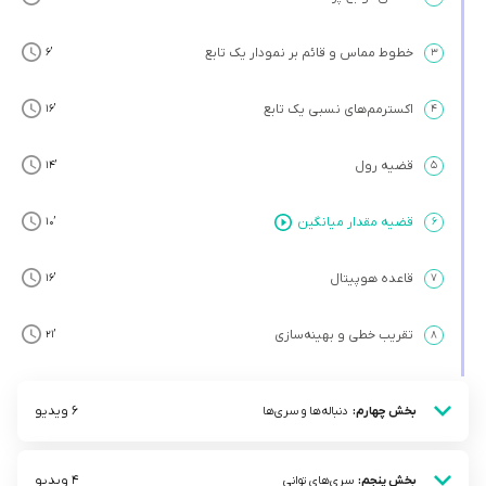
خطوط مماس و قائم بر نمودار یک تابع
’6
۳
اکسترمم‌های نسبی یک تابع
’16
۴
قضیه رول
’14
۵
قضیه مقدار میانگین
’10
۶
قاعده هوپیتال
’16
۷
تقریب خطی و بهینه‌سازی
’21
۸
6 ویدیو
بخش چهارم:
دنباله‌ها و سری‌ها
4 ویدیو
بخش پنجم:
سری‌های توانی