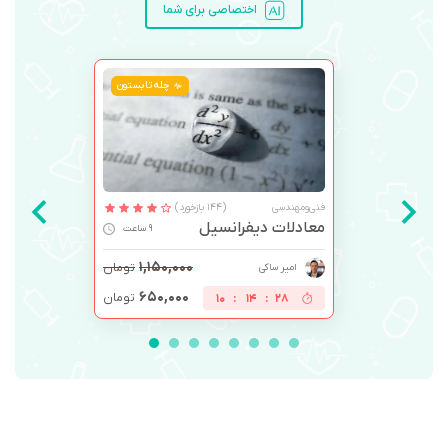
اختصاصی برای شما
چله تابستون
فنی‌ومهندسی
(144 بازخورد)
معادلات دیفرانسیل
9 ساعت
۱,۱۵۰,۰۰۰
تومان
امیر ساکی
۶۵۰,۰۰۰
تومان
10
:
14
:
28