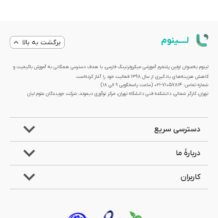
لــــینوم
برگشت به بالا
لینوم به‌عنوان اولین پلتفرم آموزشی میکرولرنینگ فارسی، با هدف دسترسی همگانی به آموزش باکیفیت و
کاهش هزینه‌های یادگیری از سال 1398 فعالیت خود را آغاز کرده‌است.
شماره تماس: 71057814-021 (ساعت پاسخگویی ۹ الی ۱۸)
تهران، کارگر شمالی، دانشکده فنی دانشگاه تهران، مرکز نوآوری دیموند، شرکت جویندگان علوم لیان
دسترسی سریع
دربارۀ ما
کاربران