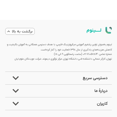
لــــینوم
برگشت به بالا
لینوم به‌عنوان اولین پلتفرم آموزشی میکرولرنینگ فارسی، با هدف دسترسی همگانی به آموزش باکیفیت و
کاهش هزینه‌های یادگیری از سال 1398 فعالیت خود را آغاز کرده‌است.
شماره تماس: 71057814-021 (ساعت پاسخگویی ۹ الی ۱۸)
تهران، کارگر شمالی، دانشکده فنی دانشگاه تهران، مرکز نوآوری دیموند، شرکت جویندگان علوم لیان
دسترسی سریع
دربارۀ ما
کاربران