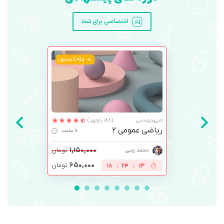
اختصاصی برای شما
چله تابستون
فنی‌ومهندسی
(188 بازخورد)
ریاضی عمومی 2
11 ساعت
۱,۱۵۰,۰۰۰
تومان
محمد رجبی
۶۵۰,۰۰۰
تومان
18
:
24
:
12