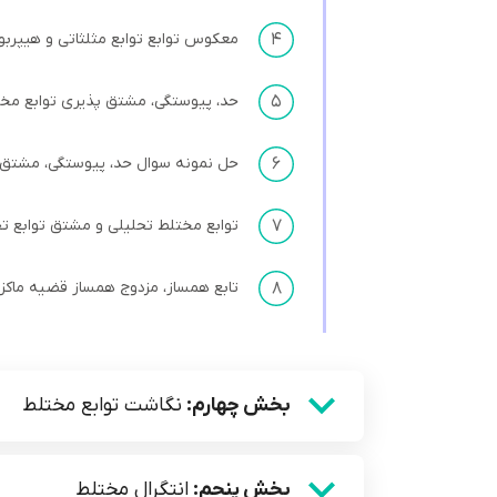
۴
معکوس توابع توابع مثلثاتی و هیپربو
۵
حد، پیوستگی، مشتق پذیری توابع مخت
۶
حل نمونه سوال حد، پیوستگی، مشتق پ
۷
توابع مختلط تحلیلی و مشتق توابع ت
۸
تابع همساز، مزدوج همساز قضیه ماکز
بخش چهارم:
نگاشت توابع مختلط
بخش پنجم:
انتگرال مختلط