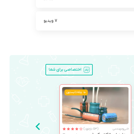
7 ویدیو
اختصاصی برای شما
چله تابستون
فنی‌ومهندسی
(53 بازخورد)