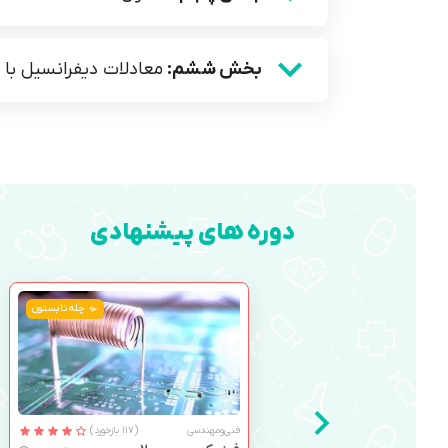
بخش ششم:
معادلات دیفرانسیل با
دوره های پیشنهادی
چله تابستون
فنی‌ومهندسی
(117 بازخورد)