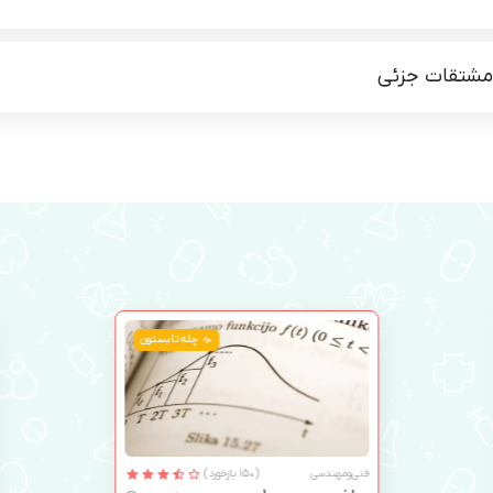
 مشتقات جزئی
چله تابستون
فنی‌ومهندسی
(150 بازخورد)