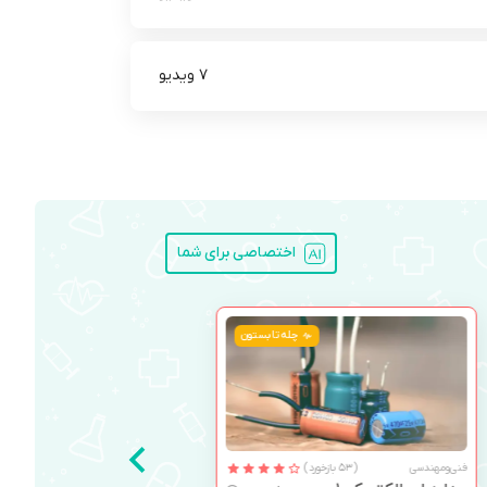
7 ویدیو
اختصاصی برای شما
چله تابستون
فنی‌ومهندسی
(53 بازخورد)