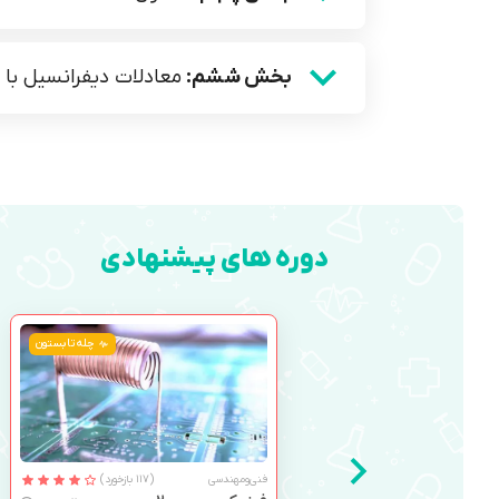
بخش ششم:
معادلات دیفرانسیل با
دوره های پیشنهادی
چله تابستون
فنی‌ومهندسی
(117 بازخورد)