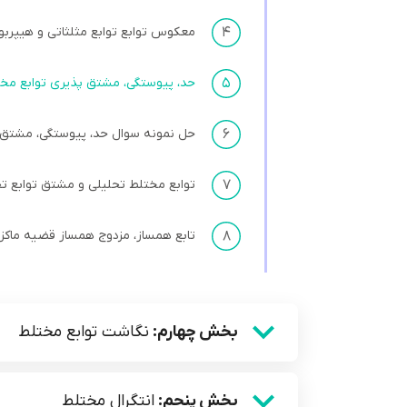
۴
معکوس توابع توابع مثلثاتی و هیپربو
۵
حد، پیوستگی، مشتق پذیری توابع مخت
۶
حل نمونه سوال حد، پیوستگی، مشتق پ
۷
توابع مختلط تحلیلی و مشتق توابع ت
۸
تابع همساز، مزدوج همساز قضیه ماکز
بخش چهارم:
نگاشت توابع مختلط
بخش پنجم:
انتگرال مختلط