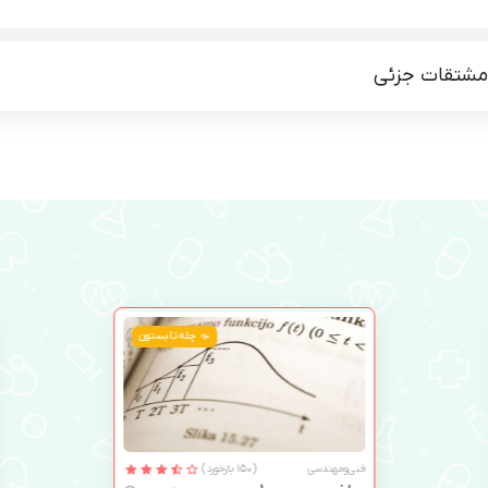
 مشتقات جزئی
چله تابستون
فنی‌ومهندسی
(150 بازخورد)