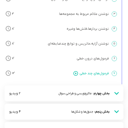
نوشتن علائم مربوط به مجموعه‌ها
’6
۳
نوشتن بردارها،فلش‌ها وغیره
’8
۴
نوشتن آرایه،ماتریس و توابع چندضابطه‌ای
’8
۵
فرمول‌های درون خطی
’7
۶
فرمول‌های چند خطی
’12
۷
2 ویدیو
بخش چهارم:
ماکرونویسی و طراحی سوال
4 ویدیو
بخش پنجم:
جدول‌ها و شکل‌ها