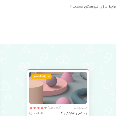
شرایط مرزی غیرهمگن قسمت 2
چله تابستون
فنی‌ومهندسی
(188 بازخورد)
ریاضی عمومی 2
11 ساعت