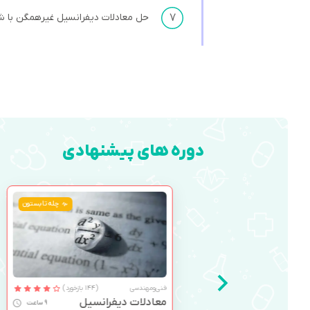
۷
حل معادلات دیفرانسیل غيرهمگن با 
دوره های پیشنهادی
چله تابستون
فنی‌ومهندسی
(144 بازخورد)
معادلات دیفرانسیل
9 ساعت