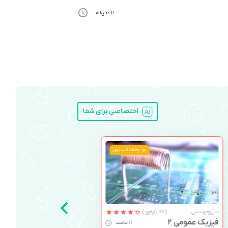
11 دقیقه
اختصاصی برای شما
چله تابستون
فنی‌ومهندسی
(117 بازخورد)
فیزیک عمومی 2
11 ساعت