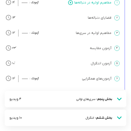
مفاهیم اولیه در دنباله‌ها
۱
آزمونک :
’19
قضایای دنباله‌ها
’14
۲
مفاهیم اولیه در سری‌ها
۳
آزمونک :
’16
آزمون مقایسه
’23
۴
آزمون انتگرال
’10
۵
آزمون‌های همگرایی
۶
آزمونک :
’16
4 ویدیو
بخش پنجم:
سری‌های توانی
10 ویدیو
بخش ششم:
انتگرال