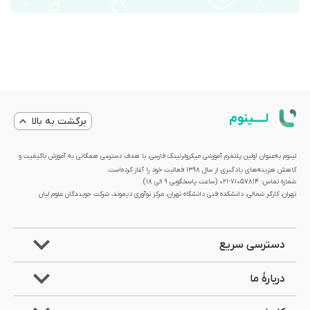
لــــینوم
برگشت به بالا
لینوم به‌عنوان اولین پلتفرم آموزشی میکرولرنینگ فارسی، با هدف دسترسی همگانی به آموزش باکیفیت و
کاهش هزینه‌های یادگیری از سال 1398 فعالیت خود را آغاز کرده‌است.
شماره تماس: 71057814-021 (ساعت پاسخگویی ۹ الی ۱۸)
تهران، کارگر شمالی، دانشکده فنی دانشگاه تهران، مرکز نوآوری دیموند، شرکت جویندگان علوم لیان
دسترسی سریع
دربارۀ ما