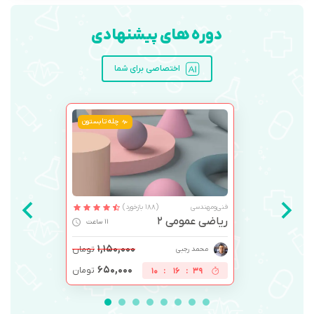
دوره های پیشنهادی
اختصاصی برای شما
چله تابستون
فنی‌ومهندسی
(188 بازخورد)
ریاضی عمومی 2
11 ساعت
۱,۱۵۰,۰۰۰
تومان
محمد رجبی
۶۵۰,۰۰۰
تومان
10
:
16
:
39