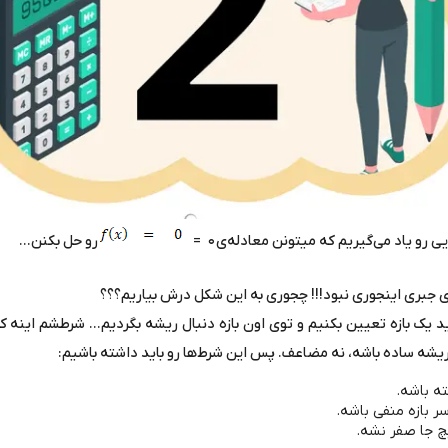
 رو یاد می‌گیریم که میتونن معادله‌ی
= 0
رو حل بکنن...
 جبری اینجوری نبود!!! چجوری به این شکل درش بیاریم؟؟؟
د یک بازه تعیین بکنیم و توی اون بازه دنبال ریشه بگردیم... شرطشم اینه 
یشه ساده باشه، نه مضاعف. پس این شرط‌ها رو باید داشته باشیم:
ته باشه.
ر بازه منفی باشه.
چ جا صفر نشه.