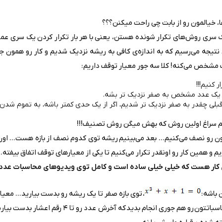
ا، خیالمون رو از بابت چی راحت میکنن؟؟؟
سری روش‌های تکرار شونده هستن، یعنی با هر بار تکرار کردن یک سری عملی
تیجه می‌رسیم که به اندازه‌ی کافی به ریشه نزدیک شدیم و کار رو همون ج
قف مشخص می‌کنه! کلا سه جور معیار توقف داریم:
ر کنیم!!!
از یک عدد مشخص به صفر نزدیک تر بشه.
بلی چقدر به صفر نزدیک تر شدیم، اگر از یک حدی کمتر باشه، به تموم شدن
م سراغ اولین روش که بهش میگن روش تصنیف!!!
ن رو نصف می‌کنیم... بعد می‌بینیم ریشه توی کدوم نصف از بازه هست... اون 
م و همین کار رو اونقدر تکرار می‌کنیم تا یکی از معیارهای توقف اتفاق بیفته.
ین کار هست که خیلی خیلی ساده است و کامل توی ویدیوهای محاسبات عد
 باشه:
، توی بازه صفر تا یک ریشه رو بدست بیارید... معی
تابع کمتر از یک‌صدم بشه!! محاسباتتون رو هم جوری انجام