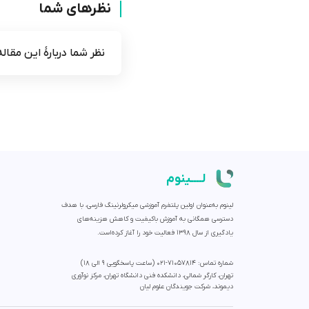
نظرهای شما
نظر شما دربارۀ این مقال
لــــینوم
لینوم به‌عنوان اولین پلتفرم آموزشی میکرولرنینگ فارسی، با هدف
دسترسی همگانی به آموزش باکیفیت و کاهش هزینه‌های
یادگیری از سال 1398 فعالیت خود را آغاز کرده‌است.
شماره تماس: 71057814-021 (ساعت پاسخگویی ۹ الی ۱۸)
تهران، کارگر شمالی، دانشکده فنی دانشگاه تهران، مرکز نوآوری
دیموند، شرکت جویندگان علوم لیان