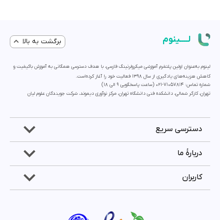
لــــینوم
برگشت به بالا
لینوم به‌عنوان اولین پلتفرم آموزشی میکرولرنینگ فارسی، با هدف دسترسی همگانی به آموزش باکیفیت و
کاهش هزینه‌های یادگیری از سال 1398 فعالیت خود را آغاز کرده‌است.
شماره تماس: 71057814-021 (ساعت پاسخگویی ۹ الی ۱۸)
تهران، کارگر شمالی، دانشکده فنی دانشگاه تهران، مرکز نوآوری دیموند، شرکت جویندگان علوم لیان
دسترسی سریع
دربارۀ ما
کاربران