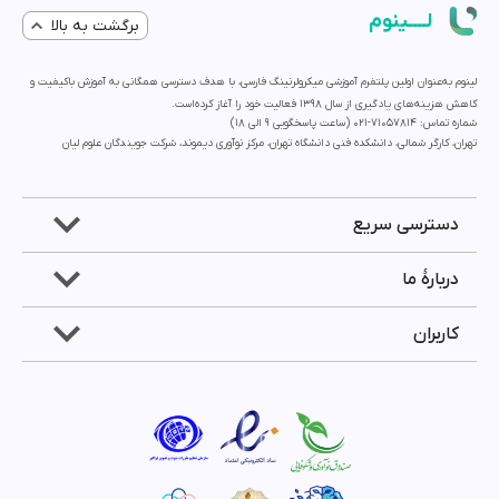
لــــینوم
برگشت به بالا
لینوم به‌عنوان اولین پلتفرم آموزشی میکرولرنینگ فارسی، با هدف دسترسی همگانی به آموزش باکیفیت و
کاهش هزینه‌های یادگیری از سال 1398 فعالیت خود را آغاز کرده‌است.
شماره تماس: 71057814-021 (ساعت پاسخگویی ۹ الی ۱۸)
تهران، کارگر شمالی، دانشکده فنی دانشگاه تهران، مرکز نوآوری دیموند، شرکت جویندگان علوم لیان
دسترسی سریع
دربارۀ ما
کاربران