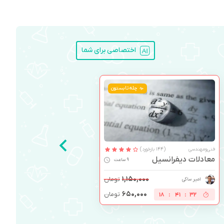
اختصاصی برای شما
چله تابستون
فنی‌ومهندسی
(144 بازخورد)
معادلات دیفرانسیل
9 ساعت
۱,۱۵۰,۰۰۰
تومان
امیر ساکی
۶۵۰,۰۰۰
تومان
18
:
41
:
31