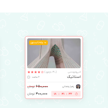
چله تابستون
فنی‌ومهندسی
(140 بازخورد)
استاتیک
6 ساعت
۶۵۰,۰۰۰
تومان
زهرا رمضانی
۴۰۰,۰۰۰
تومان
18
:
41
:
31