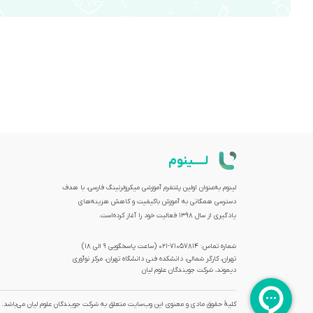
لــــینوم
لینوم به‌عنوان اولین پلتفرم آموزشی میکرولرنینگ فارسی، با هدف
دسترسی همگانی به آموزش باکیفیت و کاهش هزینه‌های
یادگیری از سال 1398 فعالیت خود را آغاز کرده‌است.
شماره تماس: 71057814-021 (ساعت پاسخگویی ۹ الی ۱۸)
تهران، کارگر شمالی، دانشکده فنی دانشگاه تهران، مرکز نوآوری
دیموند، شرکت جویندگان علوم لیان
کلیۀ حقوق مادی و معنوی این وب‌سایت متعلق به شرکت جویندگان علوم لیان می‌باشد.