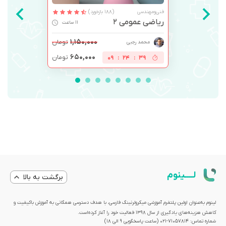
فنی‌ومهندسی
(188 بازخورد)
ریاضی عمومی 2
11 ساعت
۱,۱۵۰,۰۰۰
تومان
محمد رجبی
۶۵۰,۰۰۰
تومان
09
:
24
:
39
لــــینوم
برگشت به بالا
لینوم به‌عنوان اولین پلتفرم آموزشی میکرولرنینگ فارسی، با هدف دسترسی همگانی به آموزش باکیفیت و
کاهش هزینه‌های یادگیری از سال 1398 فعالیت خود را آغاز کرده‌است.
شماره تماس: 71057814-021 (ساعت پاسخگویی ۹ الی ۱۸)