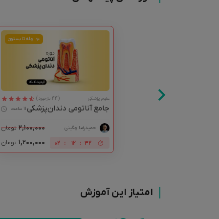
چله تابستون
علوم پزشکی
(44 بازخورد)
جامع آناتومی دندان‌پزشکی
11 ساعت
۲,۱۰۰,۰۰۰
تومان
حمید‌رضا چگینی
۱,۲۰۰,۰۰۰
تومان
02
:
12
:
41
امتیاز این آموزش