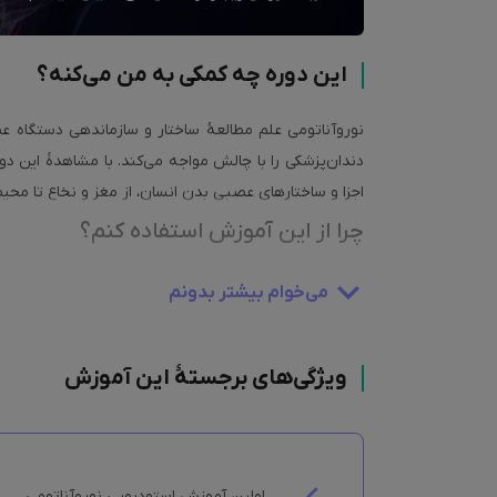
این دوره چه کمکی به من می‌کنه؟
نوروآناتومی علم مطالعۀ ساختار و سازماندهی دستگاه 
دندان‌پزشکی را با چالش مواجه می‌کند. با مشاهدۀ این دو
اجزا و ساختارهای عصبی بدن انسان، از مغز و نخاع تا محی
چرا از این آموزش استفاده کنم؟
این آموزش به شیوه میکرولرنینگ تهیه شده و کمک میک
می‌خوام بیشتر بدونم
هدفی که دارین برسین.تمامی محتواهایی که تدریس میشه
پولتون برمیگرده تا بتونید بقیه آموزش های مورد نیاز
ویژگی‌های برجستۀ این آموزش
باشیم.
کیف پولم رو کجا میتونم ببینم؟
بعد از ثبت نام و خرید دوره میتونید تو داشبوردی که برا
اولین آموزش استودیویی نوروآناتومی