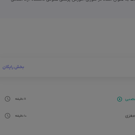
 در این دوره آموزش داده میشن رو ببینید.
یشه؟
ضی نبودین میتونید تماس بگیرید و بدون این که سوالی ازتون پرسیده بشه هزی
بخش رایگان
عصبی
11 دقیقه
مغزی
10 دقیقه