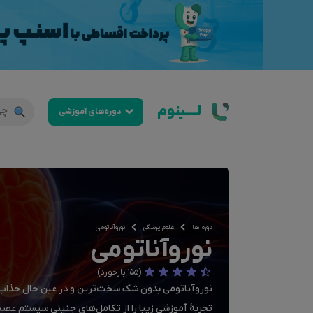
لــــینوم
دوره‌های آموزشی
دوره ها
علوم پزشکی
نوروآناتومی
نوروآناتومی
(155 بازخورد)
نوروآناتومی بدون شک سخت‌ترین و در عین حال جذاب‌ت
تجربۀ آموزشی زیبا را از تکامل‌های جنینی سیستم عصبی