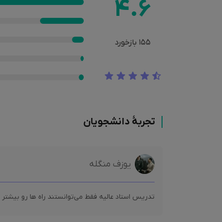
4.6
155
بازخورد
تجربۀ دانشجویان
یوزف منگله
تدریس استاد عالیه فقط می‌توانستند راه ها رو بیشت