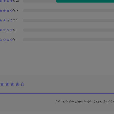
%
75
%
16
%
4
%
1
%
1
ر توضیح بدن و نمونه سوال هم حل کنند