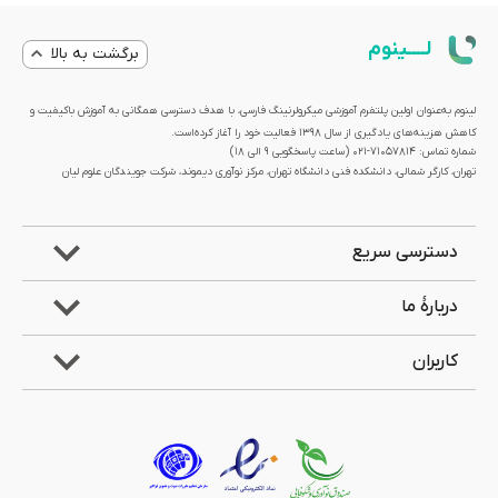
لــــینوم
برگشت به بالا
لینوم به‌عنوان اولین پلتفرم آموزشی میکرولرنینگ فارسی، با هدف دسترسی همگانی به آموزش باکیفیت و
کاهش هزینه‌های یادگیری از سال 1398 فعالیت خود را آغاز کرده‌است.
شماره تماس: 71057814-021 (ساعت پاسخگویی ۹ الی ۱۸)
تهران، کارگر شمالی، دانشکده فنی دانشگاه تهران، مرکز نوآوری دیموند، شرکت جویندگان علوم لیان
دسترسی سریع
دربارۀ ما
کاربران