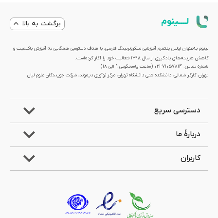
لــــینوم
برگشت به بالا
لینوم به‌عنوان اولین پلتفرم آموزشی میکرولرنینگ فارسی، با هدف دسترسی همگانی به آموزش باکیفیت و
کاهش هزینه‌های یادگیری از سال 1398 فعالیت خود را آغاز کرده‌است.
شماره تماس: 71057814-021 (ساعت پاسخگویی ۹ الی ۱۸)
تهران، کارگر شمالی، دانشکده فنی دانشگاه تهران، مرکز نوآوری دیموند، شرکت جویندگان علوم لیان
دسترسی سریع
دربارۀ ما
کاربران