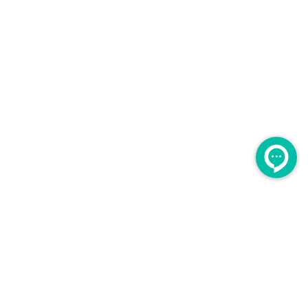
لــــینوم
برگشت به بالا