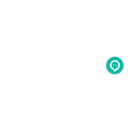
لــــینوم
برگشت به بالا