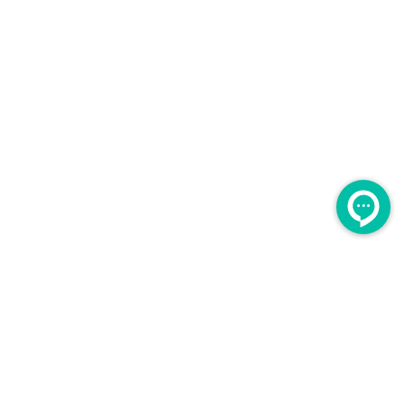
لــــینوم
برگشت به بالا