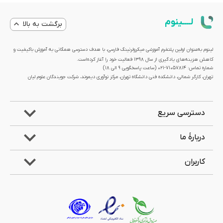
لــــینوم
برگشت به بالا
لینوم به‌عنوان اولین پلتفرم آموزشی میکرولرنینگ فارسی، با هدف دسترسی همگانی به آموزش باکیفیت و
کاهش هزینه‌های یادگیری از سال 1398 فعالیت خود را آغاز کرده‌است.
شماره تماس: 71057814-021 (ساعت پاسخگویی ۹ الی ۱۸)
تهران، کارگر شمالی، دانشکده فنی دانشگاه تهران، مرکز نوآوری دیموند، شرکت جویندگان علوم لیان
دسترسی سریع
دربارۀ ما
کاربران