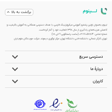
لــــینوم
برگشت به بالا
لینوم به‌عنوان اولین پلتفرم آموزشی میکرولرنینگ فارسی، با هدف دسترسی همگانی به آموزش باکیفیت و
کاهش هزینه‌های یادگیری از سال 1398 فعالیت خود را آغاز کرده‌است.
شماره تماس: 71057814-021 (ساعت پاسخگویی ۹ الی ۱۸)
تهران، کارگر شمالی، دانشکده فنی دانشگاه تهران، مرکز نوآوری دیموند، شرکت جویندگان علوم لیان
دسترسی سریع
دربارۀ ما
کاربران