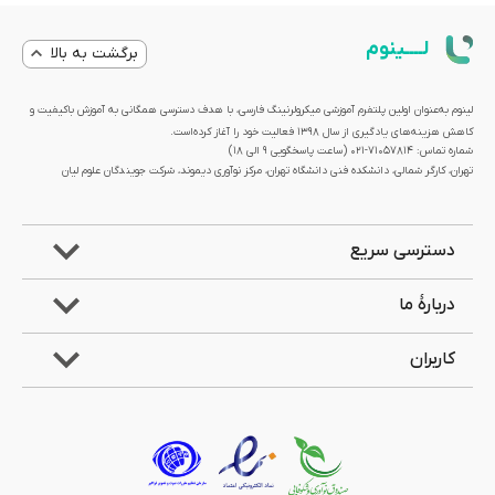
لــــینوم
برگشت به بالا
لینوم به‌عنوان اولین پلتفرم آموزشی میکرولرنینگ فارسی، با هدف دسترسی همگانی به آموزش باکیفیت و
کاهش هزینه‌های یادگیری از سال 1398 فعالیت خود را آغاز کرده‌است.
شماره تماس: 71057814-021 (ساعت پاسخگویی ۹ الی ۱۸)
تهران، کارگر شمالی، دانشکده فنی دانشگاه تهران، مرکز نوآوری دیموند، شرکت جویندگان علوم لیان
دسترسی سریع
دربارۀ ما
کاربران