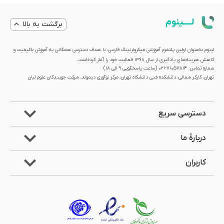
لــــینوم
برگشت به بالا
لینوم به‌عنوان اولین پلتفرم آموزشی میکرولرنینگ فارسی، با هدف دسترسی همگانی به آموزش باکیفیت و
کاهش هزینه‌های یادگیری از سال 1398 فعالیت خود را آغاز کرده‌است.
شماره تماس: 71057814-021 (ساعت پاسخگویی ۹ الی ۱۸)
تهران، کارگر شمالی، دانشکده فنی دانشگاه تهران، مرکز نوآوری دیموند، شرکت جویندگان علوم لیان
دسترسی سریع
دربارۀ ما
کاربران