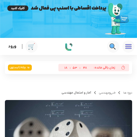
ورود
چله تابستون
زمان باقی مانده:
18
:
53
:
47
دوره ها
فنی‌ومهندسی
آمار و احتمال مهندسی