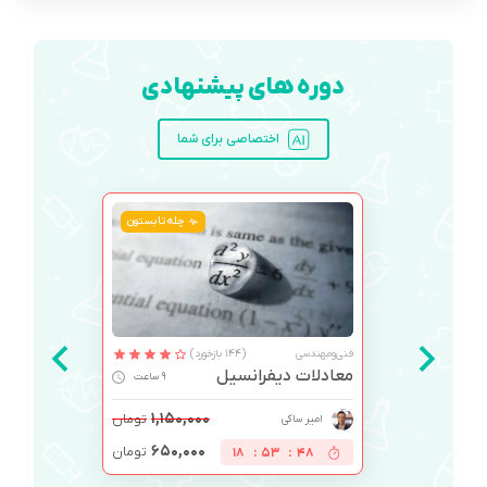
دوره های پیشنهادی
اختصاصی برای شما
چله تابستون
فنی‌ومهندسی
(144 بازخورد)
معادلات دیفرانسیل
9 ساعت
۱,۱۵۰,۰۰۰
تومان
امیر ساکی
۶۵۰,۰۰۰
تومان
18
:
53
:
47