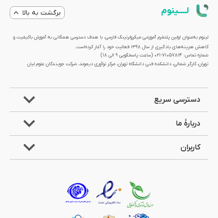
لــــینوم
برگشت به بالا
لینوم به‌عنوان اولین پلتفرم آموزشی میکرولرنینگ فارسی، با هدف دسترسی همگانی به آموزش باکیفیت و
کاهش هزینه‌های یادگیری از سال 1398 فعالیت خود را آغاز کرده‌است.
شماره تماس: 71057814-021 (ساعت پاسخگویی ۹ الی ۱۸)
تهران، کارگر شمالی، دانشکده فنی دانشگاه تهران، مرکز نوآوری دیموند، شرکت جویندگان علوم لیان
دسترسی سریع
دربارۀ ما
کاربران