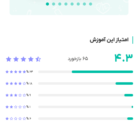
امتیاز این آموزش
4.3
65
بازخورد
%
64
%
18
%
9
%
1
%
6